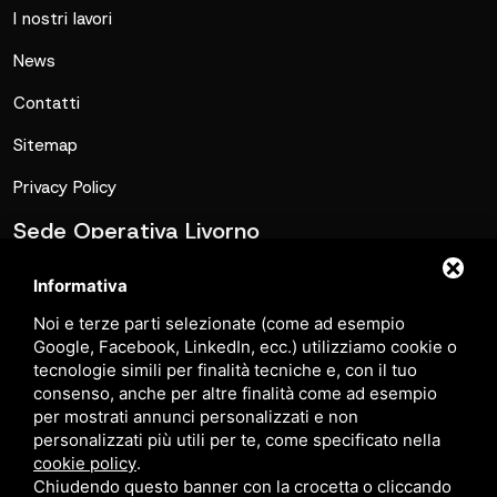
I nostri lavori
News
Contatti
Sitemap
Privacy Policy
Sede Operativa Livorno
commerciale@metalmatic.it
Informativa
0586-769267
Noi e terze parti selezionate (come ad esempio
Via Caduti di Nassirya, Loc. Le Morelline, 6C, 57016
Google, Facebook, LinkedIn, ecc.) utilizziamo cookie o
tecnologie simili per finalità tecniche e, con il tuo
Rosignano Solvay-Castiglioncello LI
consenso, anche per altre finalità come ad esempio
per mostrati annunci personalizzati e non
Sede Operativa Lucca
personalizzati più utili per te, come specificato nella
cookie policy
.
commerciale@metalmaticsrl.it
Chiudendo questo banner con la crocetta o cliccando