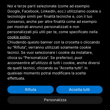
0586-769267
Noi e terze parti selezionate (come ad esempio
Via Caduti di Nassirya, Loc. Le Morelline, 6C, 57016
Google, Facebook, LinkedIn, ecc.) utilizziamo cookie o
tecnologie simili per finalità tecniche e, con il tuo
Rosignano Solvay-Castiglioncello LI
consenso, anche per altre finalità come ad esempio
per mostrati annunci personalizzati e non
Sede Operativa Lucca
personalizzati più utili per te, come specificato nella
cookie policy
.
Chiudendo questo banner con la crocetta o cliccando
commerciale@metalmaticsrl.it
su "Rifiuta", verranno utilizzati solamente cookie
0583-464203
tecnici. Se vuoi selezionare i cookie da installare,
Via di Tiglio, 1369/I 55100 Lucca
clicca su "Personalizza". Se preferisci, puoi
acconsentire all'utilizzo di tutti i cookie, anche diversi
da quelli tecnici, cliccando su "Accetta tutti". In
qualsiasi momento potrai modificare la scelta
effettuata.
Rifiuta
Accetta tutti
Personalizza