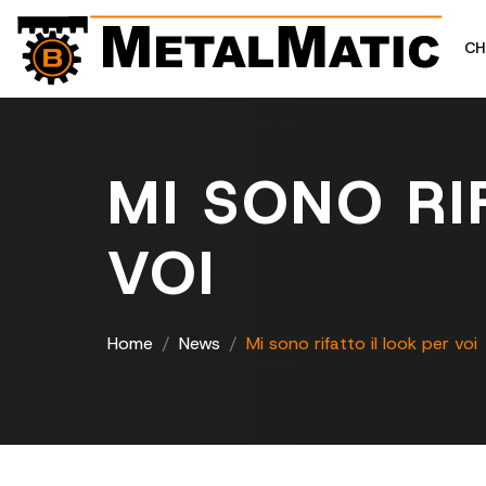
CH
MI SONO RI
VOI
Home
News
Mi sono rifatto il look per voi