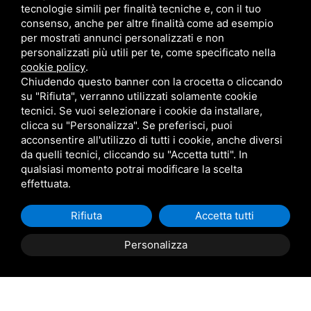
tecnologie simili per finalità tecniche e, con il tuo
Rosignano Solvay-Castiglioncello LI
consenso, anche per altre finalità come ad esempio
per mostrati annunci personalizzati e non
Sede Operativa Lucca
personalizzati più utili per te, come specificato nella
cookie policy
.
Chiudendo questo banner con la crocetta o cliccando
commerciale@metalmaticsrl.it
su "Rifiuta", verranno utilizzati solamente cookie
0583-464203
tecnici. Se vuoi selezionare i cookie da installare,
Via di Tiglio, 1369/I 55100 Lucca
clicca su "Personalizza". Se preferisci, puoi
acconsentire all'utilizzo di tutti i cookie, anche diversi
da quelli tecnici, cliccando su "Accetta tutti". In
qualsiasi momento potrai modificare la scelta
effettuata.
Rifiuta
Accetta tutti
Personalizza
Metalmatic - P.IVA 01142850492
Questo sito è protetto da Google reCAPTCHA v3,
Privacy Policy
e