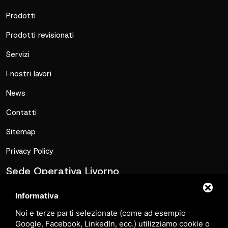
Prodotti
Prodotti revisionati
Servizi
I nostri lavori
News
Contatti
Sitemap
Privacy Policy
Sede Operativa Livorno
commerciale@metalmatic.it
Informativa
0586-769267
Noi e terze parti selezionate (come ad esempio
Via Caduti di Nassirya, Loc. Le Morelline, 6C, 57016
Google, Facebook, LinkedIn, ecc.) utilizziamo cookie o