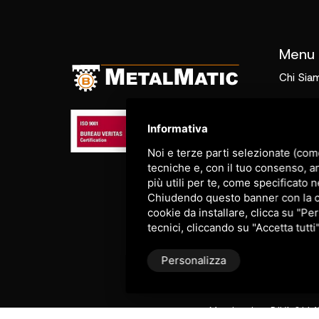
Menu
Chi Sia
Prodott
Informativa
Prodott
Noi e terze parti selezionate (com
revision
tecniche e, con il tuo consenso, a
più utili per te, come specificato n
Servizi
Chiudendo questo banner con la cro
cookie da installare, clicca su "Per
I nostri 
tecnici, cliccando su "Accetta tutti
Personalizza
Metalmatic - P.IVA 011