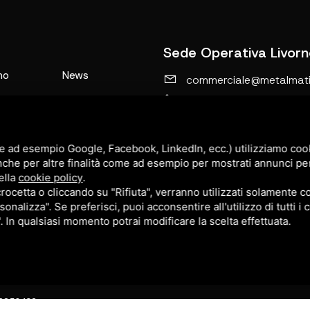
Sede Operativa Livorn
mo
News
commerciale@metalmatic
0586-769267
i
Contatti
Via Caduti di Nassirya, 
i
Sitemap
Morelline, 6C, 57016
e ad esempio Google, Facebook, LinkedIn, ecc.) utilizziamo cooki
ati
Rosignano Solvay-Castiglionc
Privacy Policy
nche per altre finalità come ad esempio per mostrati annunci pe
ella
cookie policy
.
cetta o cliccando su "Rifiuta", verranno utilizzati solamente co
sonalizza". Se preferisci, puoi acconsentire all'utilizzo di tutti i
lavori
". In qualsiasi momento potrai modificare la scelta effettuata.
42850492