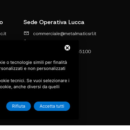
o
Sede Operativa Lucca
.it
commerciale@metalmaticsrl.it
0583-464203
Loc. Le
Via di Tiglio, 1369/I 55100
Lucca
e o tecnologie simili per finalità
ello LI
rsonalizzati e non personalizzati
okie tecnici. Se vuoi selezionare i
 cookie, anche diversi da quelli
Rifiuta
Accetta tutti