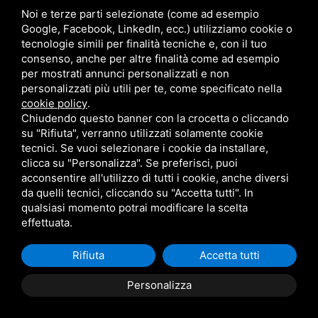
0586-769267
Noi e terze parti selezionate (come ad esempio
Via Caduti di Nassirya, Loc. Le Morelline, 6C, 57016
Google, Facebook, LinkedIn, ecc.) utilizziamo cookie o
tecnologie simili per finalità tecniche e, con il tuo
Rosignano Solvay-Castiglioncello LI
consenso, anche per altre finalità come ad esempio
per mostrati annunci personalizzati e non
Sede Operativa Lucca
personalizzati più utili per te, come specificato nella
cookie policy
.
Chiudendo questo banner con la crocetta o cliccando
commerciale@metalmaticsrl.it
su "Rifiuta", verranno utilizzati solamente cookie
0583-464203
tecnici. Se vuoi selezionare i cookie da installare,
Via di Tiglio, 1369/I 55100 Lucca
clicca su "Personalizza". Se preferisci, puoi
acconsentire all'utilizzo di tutti i cookie, anche diversi
da quelli tecnici, cliccando su "Accetta tutti". In
qualsiasi momento potrai modificare la scelta
effettuata.
Rifiuta
Accetta tutti
Personalizza