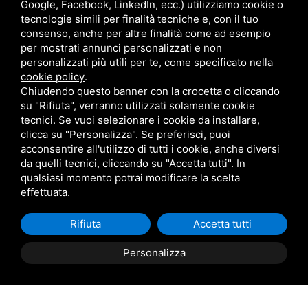
Via Caduti di Nassirya, Loc. Le Morelline, 6C, 57016
Google, Facebook, LinkedIn, ecc.) utilizziamo cookie o
tecnologie simili per finalità tecniche e, con il tuo
Rosignano Solvay-Castiglioncello LI
consenso, anche per altre finalità come ad esempio
per mostrati annunci personalizzati e non
Sede Operativa Lucca
personalizzati più utili per te, come specificato nella
cookie policy
.
Chiudendo questo banner con la crocetta o cliccando
commerciale@metalmaticsrl.it
su "Rifiuta", verranno utilizzati solamente cookie
0583-464203
tecnici. Se vuoi selezionare i cookie da installare,
Via di Tiglio, 1369/I 55100 Lucca
clicca su "Personalizza". Se preferisci, puoi
acconsentire all'utilizzo di tutti i cookie, anche diversi
da quelli tecnici, cliccando su "Accetta tutti". In
qualsiasi momento potrai modificare la scelta
effettuata.
Rifiuta
Accetta tutti
Personalizza
Metalmatic - P.IVA 01142850492
Questo sito è protetto da Google reCAPTCHA v3,
Privacy Policy
e