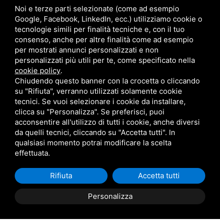
0586-769267
Noi e terze parti selezionate (come ad esempio
Via Caduti di Nassirya, Loc. Le Morelline, 6C, 57016
Google, Facebook, LinkedIn, ecc.) utilizziamo cookie o
tecnologie simili per finalità tecniche e, con il tuo
Rosignano Solvay-Castiglioncello LI
consenso, anche per altre finalità come ad esempio
per mostrati annunci personalizzati e non
Sede Operativa Lucca
personalizzati più utili per te, come specificato nella
cookie policy
.
Chiudendo questo banner con la crocetta o cliccando
commerciale@metalmaticsrl.it
su "Rifiuta", verranno utilizzati solamente cookie
0583-464203
tecnici. Se vuoi selezionare i cookie da installare,
Via di Tiglio, 1369/I 55100 Lucca
clicca su "Personalizza". Se preferisci, puoi
acconsentire all'utilizzo di tutti i cookie, anche diversi
da quelli tecnici, cliccando su "Accetta tutti". In
qualsiasi momento potrai modificare la scelta
effettuata.
Rifiuta
Accetta tutti
Personalizza