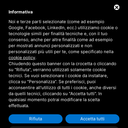
commerciale@metalmatic.it
Informativa
0586-769267
Noi e terze parti selezionate (come ad esempio
Via Caduti di Nassirya, Loc. Le Morelline, 6C, 57016
Google, Facebook, LinkedIn, ecc.) utilizziamo cookie o
tecnologie simili per finalità tecniche e, con il tuo
Rosignano Solvay-Castiglioncello LI
consenso, anche per altre finalità come ad esempio
per mostrati annunci personalizzati e non
Sede Operativa Lucca
personalizzati più utili per te, come specificato nella
cookie policy
.
Chiudendo questo banner con la crocetta o cliccando
commerciale@metalmaticsrl.it
su "Rifiuta", verranno utilizzati solamente cookie
0583-464203
tecnici. Se vuoi selezionare i cookie da installare,
Via di Tiglio, 1369/I 55100 Lucca
clicca su "Personalizza". Se preferisci, puoi
acconsentire all'utilizzo di tutti i cookie, anche diversi
da quelli tecnici, cliccando su "Accetta tutti". In
qualsiasi momento potrai modificare la scelta
effettuata.
Rifiuta
Accetta tutti