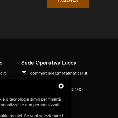
Contattaci
o
Sede Operativa Lucca
.it
commerciale@metalmaticsrl.it
0583-464203
Loc. Le
Via di Tiglio, 1369/I 55100
Lucca
e o tecnologie simili per finalità
ello LI
rsonalizzati e non personalizzati
okie tecnici. Se vuoi selezionare i