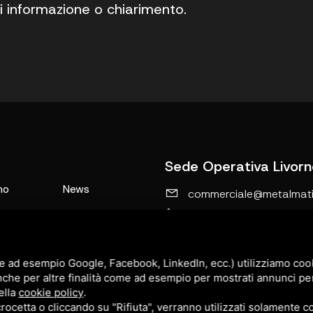
i informazione o chiarimento.
Sede Operativa Livorn
mo
News
commerciale@metalmatic
0586-769267
i
Contatti
Via Caduti di Nassirya, 
i
Sitemap
Morelline, 6C, 57016
e ad esempio Google, Facebook, LinkedIn, ecc.) utilizziamo cooki
ati
Rosignano Solvay-Castiglionc
Privacy Policy
nche per altre finalità come ad esempio per mostrati annunci pe
ella
cookie policy
.
cetta o cliccando su "Rifiuta", verranno utilizzati solamente co