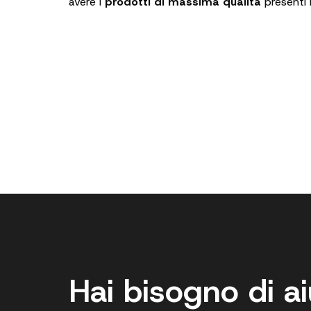
avere i
prodotti di massima qualità
presenti 
Hai bisogno di a